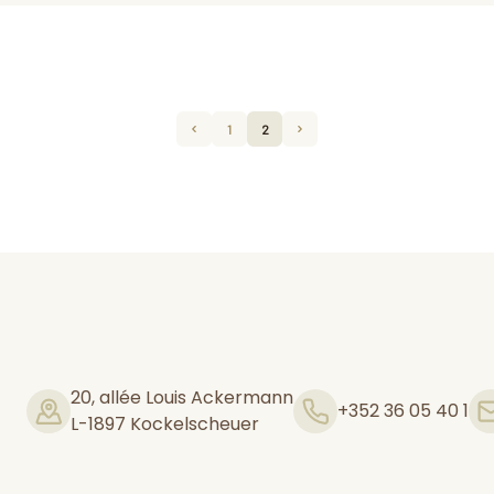
1
2
Prev Page
Next Page
20, allée Louis Ackermann
+352 36 05 40 1
L-1897 Kockelscheuer