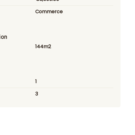
Commerce
ion
144m2
1
3