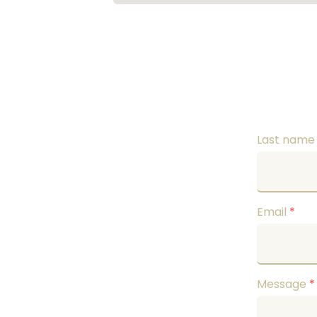
Last nam
Email
*
Message
*