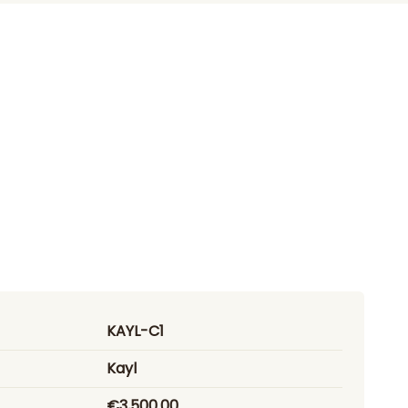
KAYL-C1
Kayl
€3,500.00