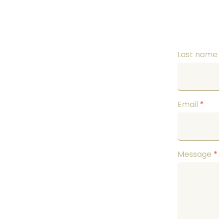
Last nam
Email
*
Message
*