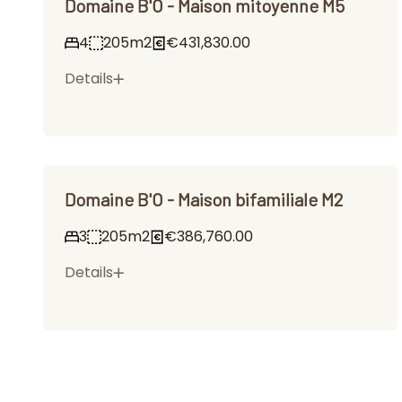
Domaine B'O - Maison mitoyenne M5
4
205m2
€431,830.00
Details
Domaine B'O - Maison bifamiliale M2
3
205m2
€386,760.00
Details