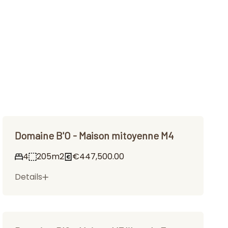
Domaine B'O - Maison mitoyenne M4
4
205m2
€447,500.00
Details