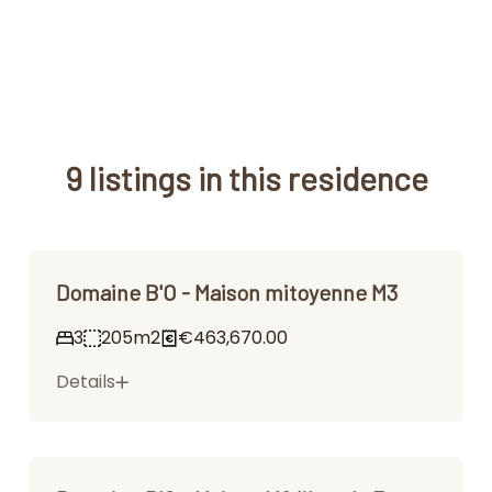
9 listings in this residence
Domaine B'O - Maison mitoyenne M3
3
205m2
€463,670.00
Details