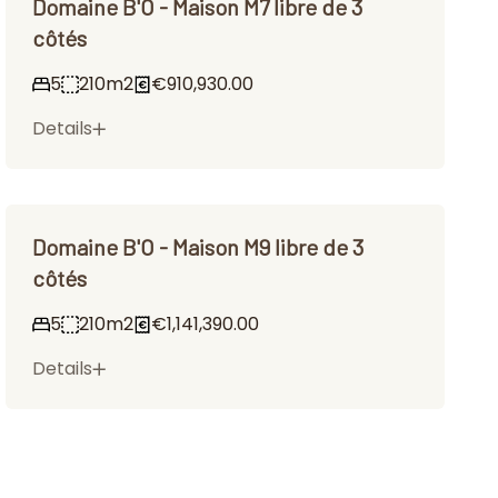
Domaine B'O - Maison M7 libre de 3
côtés
5
210m2
€910,930.00
Details
Domaine B'O - Maison M9 libre de 3
côtés
5
210m2
€1,141,390.00
Details