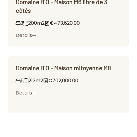
Domaine B'O - Maison M6 libre de 3
côtés
3
200m2
€473,620.00
Details
Domaine B'O - Maison mitoyenne M8
5
213m2
€702,000.00
Details