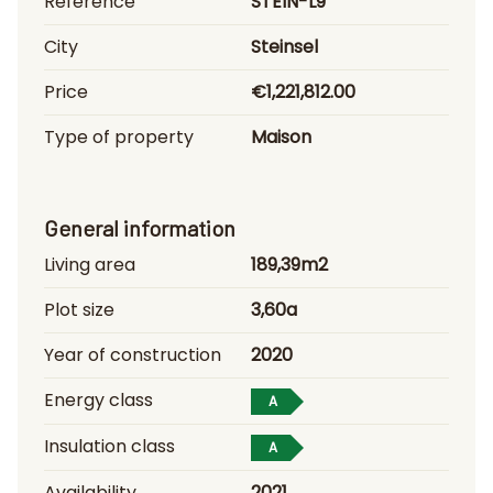
Reference
STEIN-L9
City
Steinsel
Price
€1,221,812.00
Type of property
Maison
General information
Living area
189,39m2
Plot size
3,60a
Year of construction
2020
Energy class
A
Insulation class
A
Availability
2021